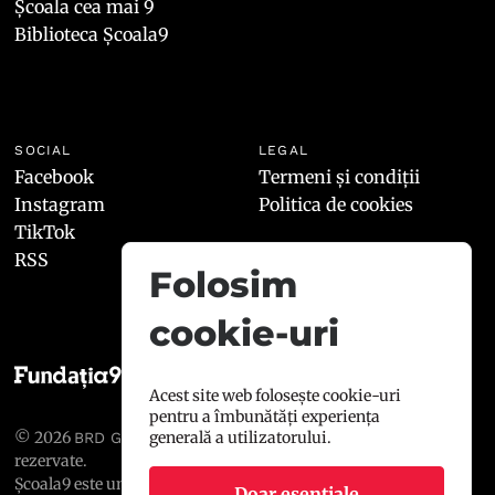
Școala cea mai 9
Biblioteca Școala9
SOCIAL
LEGAL
Facebook
Termeni și condiții
Instagram
Politica de cookies
TikTok
RSS
Folosim
cookie-uri
Acest site web folosește cookie-uri
pentru a îmbunătăți experiența
© 2026
, toate drepturile
generală a utilizatorului.
BRD GROUPE SOCIÉTÉ GÉNÉRALE
rezervate.
Școala9 este un proiect susținut de
BRD GROUPE SOCIÉTÉ
Doar esențiale