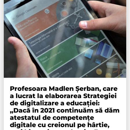
Profesoara Madlen Șerban, care
a lucrat la elaborarea Strategiei
de digitalizare a educației:
„Dacă în 2021 continuăm să dăm
atestatul de competențe
digitale cu creionul pe hârtie,