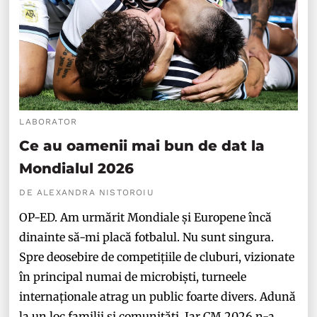
LABORATOR
Ce au oamenii mai bun de dat la
Mondialul 2026
DE ALEXANDRA NISTOROIU
OP-ED. Am urmărit Mondiale și Europene încă
dinainte să-mi placă fotbalul. Nu sunt singura.
Spre deosebire de competițiile de cluburi, vizionate
în principal numai de microbiști, turneele
internaționale atrag un public foarte divers. Adună
la un loc familii și comunități. Iar CM 2026 n-a