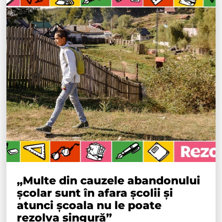
„Multe din cauzele abandonului
școlar sunt în afara școlii și
atunci școala nu le poate
rezolva singură”