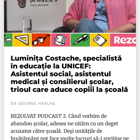
Luminița Costache, specialistă
în educație la UNICEF:
Asistentul social, asistentul
medical și consilierul școlar,
trioul care aduce copiii la școală
DE GEORGE HERLAȘ
REZOLVAT PODCAST 2. Când vorbim de
abandon școlar, adesea ne uităm cu un deget
acuzator către școală. Deși unitățile de
învățământ pot face multe lucruri să-i sprijine pe