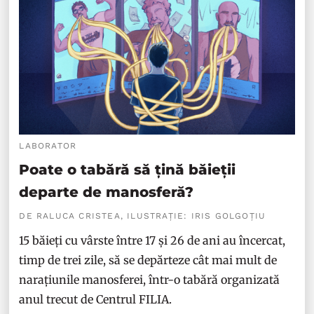
LABORATOR
Poate o tabără să țină băieții
departe de manosferă?
DE RALUCA CRISTEA, ILUSTRAȚIE: IRIS GOLGOȚIU
15 băieți cu vârste între 17 și 26 de ani au încercat,
timp de trei zile, să se depărteze cât mai mult de
narațiunile manosferei, într-o tabără organizată
anul trecut de Centrul FILIA.