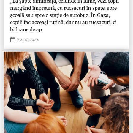
„La șapte dimineața, oriunde în lume, vezi copii
mergând împreună, cu rucsacuri în spate, spre
școală sau spre o stație de autobuz. În Gaza,
copiii fac aceeași rutină, dar nu au rucsacuri, ci
bidoane de ap
22.07.2026