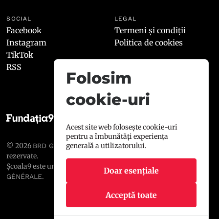
SOCIAL
LEGAL
Facebook
Termeni și condiții
Instagram
Politica de cookies
TikTok
RSS
Folosim
cookie-uri
Acest site web folosește cookie-uri
pentru a îmbunătăți experiența
© 2026
, toate drepturile
generală a utilizatorului.
BRD GROUPE SOCIÉTÉ GÉNÉRALE
rezervate.
Școala9 este un proiect susținut de
BRD GROUPE SOCIÉTÉ
Doar esențiale
.
GÉNÉRALE
Acceptă toate