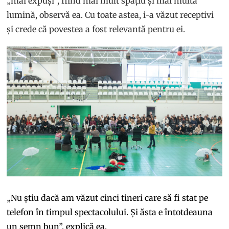
„mai expuși”, fiind mai mult spațiu și mai multă
lumină, observă ea. Cu toate astea, i-a văzut receptivi
și crede că povestea a fost relevantă pentru ei.
„Nu știu dacă am văzut cinci tineri care să fi stat pe
telefon în timpul spectacolului. Și ăsta e întotdeauna
un semn bun”, explică ea.