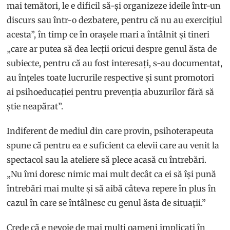
mai temători, le e dificil să-și organizeze ideile într-un
discurs sau într-o dezbatere, pentru că nu au exercițiul
acesta”, în timp ce în orașele mari a întâlnit și tineri
„care ar putea să dea lecții oricui despre genul ăsta de
subiecte, pentru că au fost interesați, s-au documentat,
au înțeles toate lucrurile respective și sunt promotori
ai psihoeducației pentru prevenția abuzurilor fără să
știe neapărat”.
Indiferent de mediul din care provin, psihoterapeuta
spune că pentru ea e suficient ca elevii care au venit la
spectacol sau la ateliere să plece acasă cu întrebări.
„Nu îmi doresc nimic mai mult decât ca ei să își pună
întrebări mai multe și să aibă câteva repere în plus în
cazul în care se întâlnesc cu genul ăsta de situații.”
Crede că e nevoie de mai mulți oameni implicați în