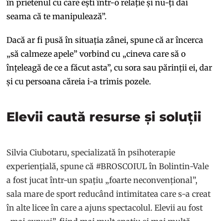
în prietenul cu care ești într-o relație și nu-ți dai
seama că te manipulează”.
Dacă ar fi pusă în situația zânei, spune că ar încerca
„să calmeze apele” vorbind cu „cineva care să o
înțeleagă de ce a făcut asta”, cu sora sau părinții ei, dar
și cu persoana căreia i-a trimis pozele.
Elevii caută resurse și soluții
Silvia Ciubotaru, specializată în psihoterapie
experiențială, spune că #BROSCOIUL în Bolintin-Vale
a fost jucat într-un spațiu „foarte neconvențional”,
sala mare de sport reducând intimitatea care s-a creat
în alte licee în care a ajuns spectacolul. Elevii au fost