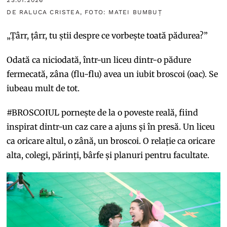
DE RALUCA CRISTEA, FOTO: MATEI BUMBUȚ
„Țârr, țârr, tu știi despre ce vorbește toată pădurea?”
Odată ca niciodată, într-un liceu dintr-o pădure
fermecată, zâna (flu-flu) avea un iubit broscoi (oac). Se
iubeau mult de tot.
#BROSCOIUL pornește de la o poveste reală, fiind
inspirat dintr-un caz care a ajuns și în presă. Un liceu
ca oricare altul, o zână, un broscoi. O relație ca oricare
alta, colegi, părinți, bârfe și planuri pentru facultate.