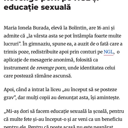
educație sexuală
Maria Ionela Burada, elevă la Bolintin, are 16 ani și
admite că „la vârsta asta se pot întâmpla foarte multe
lucruri”. În gimnaziu, spune ea, a auzit de o fată care a
trimis poze, redistribuite apoi prin conturi pe
NGL
, o
aplicație de mesagerie anonimă, folosită ca
instrument de
revenge porn
, unde identitatea celui
care postează rămâne ascunsă.
Apoi, când a intrat la liceu „au început să se posteze
grav”, dar mulți copii au denunțat asta, își amintește.
„Mi-aș dori să facem educație sexuală la școală, pentru
că multe fete și-au început-o și ar veni ca un beneficiu
pentru ele. Pentru că poate acasă nu este neapărat