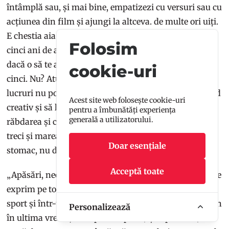
întâmplă sau, și mai bine, empatizezi cu versuri sau cu
acțiunea din film și ajungi la altceva. de multe ori uiți.
E chestia aia virală pe net cum că dacă nu contează în
Folosim
cinci ani de acum, de ce să te consumi? Întreabă-te
dacă o să te afecteze cu ceva peste un an, doi, trei,
cookie-uri
cinci. Nu? Atunci încearcă să te liniștești. Peste unele
lucruri nu poți trece, dar poți să le absorbi într-un mod
Acest site web folosește cookie-uri
creativ și să le ții bine la piept. Poți să aștepți. Cu
pentru a îmbunătăți experiența
generală a utilizatorului.
răbdarea și credința că nu o să mai doară așa tare,
treci și marea. Dacă te trezești dimineața cu un gol în
Doar esențiale
stomac, nu dispera.” – Mihaela, 17 ani
Acceptă toate
„Apăsări, necazuri sunt mai multe. Nu cred că pot să le
exprim pe toate, dar știu că eu îmi găsesc alinarea în
sport și într-un motan. Practic arte marțiale (mai puțin
Personalizează
în ultima vreme, din lipsa timpului) și alpinism (o