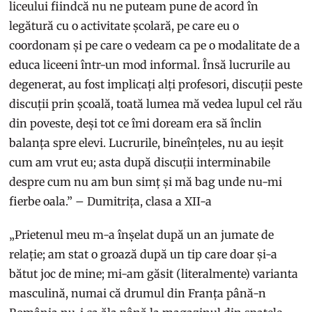
liceului fiindcă nu ne puteam pune de acord în
legătură cu o activitate școlară, pe care eu o
coordonam și pe care o vedeam ca pe o modalitate de a
educa liceeni într-un mod informal. Însă lucrurile au
degenerat, au fost implicați alți profesori, discuții peste
discuții prin școală, toată lumea mă vedea lupul cel rău
din poveste, deși tot ce îmi doream era să înclin
balanța spre elevi. Lucrurile, bineînțeles, nu au ieșit
cum am vrut eu; asta după discuții interminabile
despre cum nu am bun simț și mă bag unde nu-mi
fierbe oala.” – Dumitrița, clasa a XII-a
„Prietenul meu m-a înșelat după un an jumate de
relație; am stat o groază după un tip care doar și-a
bătut joc de mine; mi-am găsit (literalmente) varianta
masculină, numai că drumul din Franța până-n