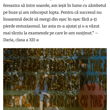
fereastra să intre soarele, am ieșit în lume cu zâmbetul
pe buze și am reînceput lupta. Pentru că succesul nu
înseamnă decât să mergi din eșec în eșec fără a-ți
pierde entuziasmul. Iar asta m-a ajutat și s-a văzut
mai târziu la examenele pe care le-am susținut.” –
Daria, clasa a XII-a