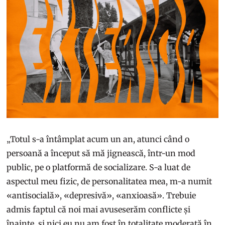
„Totul s-a întâmplat acum un an, atunci când o
persoană a început să mă jignească, într-un mod
public, pe o platformă de socializare. S-a luat de
aspectul meu fizic, de personalitatea mea, m-a numit
«antisocială», «depresivă», «anxioasă». Trebuie
admis faptul că noi mai avuseserăm conflicte și
înainte, și nici eu nu am fost în totalitate moderată în