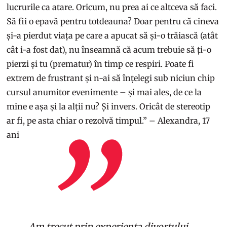
lucrurile ca atare. Oricum, nu prea ai ce altceva să faci.
Să fii o epavă pentru totdeauna? Doar pentru că cineva
și-a pierdut viața pe care a apucat să și-o trăiască (atât
cât i-a fost dat), nu înseamnă că acum trebuie să ți-o
pierzi și tu (prematur) în timp ce respiri. Poate fi
extrem de frustrant și n-ai să înțelegi sub niciun chip
cursul anumitor evenimente – și mai ales, de ce la
mine e așa și la alții nu? Și invers. Oricât de stereotip
ar fi, pe asta chiar o rezolvă timpul.” – Alexandra, 17
ani
Am trecut prin experiența divorțului