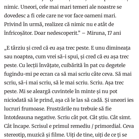
nimic. Uneori, cele mai mari temeri ale noastre se
dovedesc a fi cele care ne vor face oameni mari.
Privind în urmă, realizez că nimic nu e atât de
înfricoșător. Doar nedescoperit.” – Miruna, 17 ani
„E târziu și cred că eu așa trec peste. E unu dimineața
sau noaptea, cum vrei să-i spui, și cred că eu așa trec
peste. Cu lecții învățate, cuibărită în pat cu degetele
fugindu-mi pe ecran ca să mai scriu câte ceva. Să mai
scriu, să-i mai scriu, să le mai scriu. Scriu. Așa trec
peste. Mi se aleargă cuvintele în minte și nu pot
niciodată să le prind, așa că le las să cadă. Și uneori ies
lucruri frumoase. Frustrările nu trebuie să fie
întotdeauna negative. Scriu cât pot. Cât știu. Cât simt.
Cât încape. Scrisul e primul remediu / primordial. Ceva
stereotip, muzică și filme. Uiți de tine, uiți de ce ți se