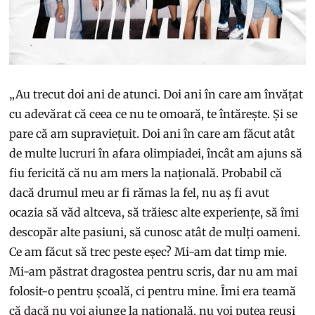
„Au trecut doi ani de atunci. Doi ani în care am învățat
cu adevărat că ceea ce nu te omoară, te întărește. Și se
pare că am supraviețuit. Doi ani în care am făcut atât
de multe lucruri în afara olimpiadei, încât am ajuns să
fiu fericită că nu am mers la națională. Probabil că
dacă drumul meu ar fi rămas la fel, nu aș fi avut
ocazia să văd altceva, să trăiesc alte experiențe, să îmi
descopăr alte pasiuni, să cunosc atât de mulți oameni.
Ce am făcut să trec peste eșec? Mi-am dat timp mie.
Mi-am păstrat dragostea pentru scris, dar nu am mai
folosit-o pentru școală, ci pentru mine. Îmi era teamă
că dacă nu voi ajunge la națională, nu voi putea reuși