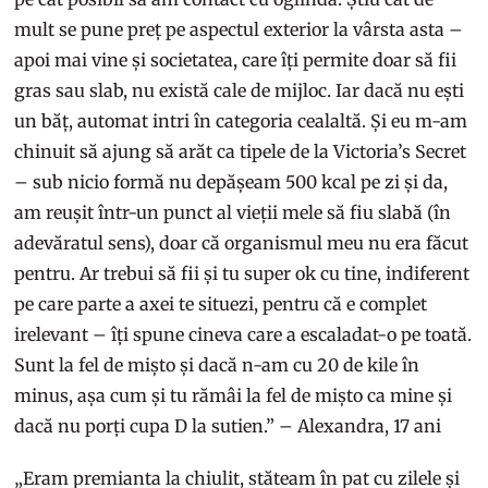
mult se pune preț pe aspectul exterior la vârsta asta –
apoi mai vine și societatea, care îți permite doar să fii
gras sau slab, nu există cale de mijloc. Iar dacă nu ești
un băț, automat intri în categoria cealaltă. Și eu m-am
chinuit să ajung să arăt ca tipele de la Victoria’s Secret
– sub nicio formă nu depășeam 500 kcal pe zi și da,
am reușit într-un punct al vieții mele să fiu slabă (în
adevăratul sens), doar că organismul meu nu era făcut
pentru. Ar trebui să fii și tu super ok cu tine, indiferent
pe care parte a axei te situezi, pentru că e complet
irelevant – îți spune cineva care a escaladat-o pe toată.
Sunt la fel de mișto și dacă n-am cu 20 de kile în
minus, așa cum și tu rămâi la fel de mișto ca mine și
dacă nu porți cupa D la sutien.” – Alexandra, 17 ani
„Eram premianta la chiulit, stăteam în pat cu zilele și