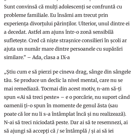
Sunt convinsă că mulți adolescenți se confruntă cu
probleme familiale. Eu însămi am trecut prin
experiența divorțului părinților. Ulterior, unul dintre ei
a decedat. Astfel am ajuns într-o zonă sensibilă
sufletește. Cred că niște strașnice consilieri în școli ar
ajuta un număr mare dintre persoanele cu supărări
similare.” – Ada, clasa a IX-a
„Știu cum e să pierzi pe cineva drag, sânge din sângele
tău. Se produce un declic la nivel mental, care nu se
mai remediază. Tocmai din acest motiv, n-am să-ți
spun «Ai să treci peste» – e o porcărie, nu suport când
oamenii ți-o spun în momente de genul ăsta (sau
poate că lor nu li s-a întâmplat încă și nu realizează).
N-ai să treci niciodată peste. Dar ai să te resemnezi, ai
să ajungi să accepți că / se întâmplă / și ai să iei