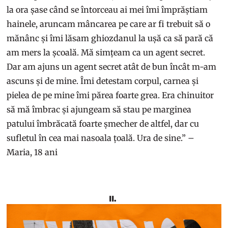
la ora șase când se întorceau ai mei îmi împrăștiam
hainele, aruncam mâncarea pe care ar fi trebuit să o
mănânc și îmi lăsam ghiozdanul la ușă ca să pară că
am mers la școală. Mă simțeam ca un agent secret.
Dar am ajuns un agent secret atât de bun încât m-am
ascuns și de mine. Îmi detestam corpul, carnea și
pielea de pe mine îmi părea foarte grea. Era chinuitor
să mă îmbrac și ajungeam să stau pe marginea
patului îmbrăcată foarte șmecher de altfel, dar cu
sufletul în cea mai nasoala țoală. Ura de sine.” –
Maria, 18 ani
II.