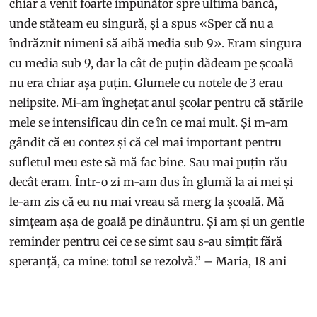
chiar a venit foarte impunător spre ultima bancă,
unde stăteam eu singură, și a spus «Sper că nu a
îndrăznit nimeni să aibă media sub 9». Eram singura
cu media sub 9, dar la cât de puțin dădeam pe școală
nu era chiar așa puțin. Glumele cu notele de 3 erau
nelipsite. Mi-am înghețat anul școlar pentru că stările
mele se intensificau din ce în ce mai mult. Și m-am
gândit că eu contez și că cel mai important pentru
sufletul meu este să mă fac bine. Sau mai puțin rău
decât eram. Într-o zi m-am dus în glumă la ai mei și
le-am zis că eu nu mai vreau să merg la școală. Mă
simțeam așa de goală pe dinăuntru. Și am și un gentle
reminder pentru cei ce se simt sau s-au simțit fără
speranță, ca mine: totul se rezolvă.” – Maria, 18 ani