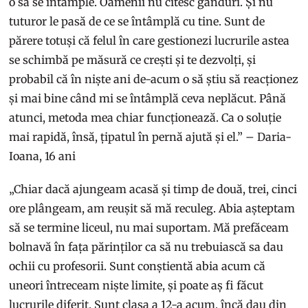
o să se întâmple. Oamenii nu citesc gânduri. Și nu
tuturor le pasă de ce se întâmplă cu tine. Sunt de
părere totuși că felul în care gestionezi lucrurile astea
se schimbă pe măsură ce crești și te dezvolți, și
probabil că în niște ani de-acum o să știu să reacționez
și mai bine când mi se întâmplă ceva neplăcut. Până
atunci, metoda mea chiar funcționează. Ca o soluție
mai rapidă, însă, țipatul în pernă ajută și el.” – Daria-
Ioana, 16 ani
„Chiar dacă ajungeam acasă și timp de două, trei, cinci
ore plângeam, am reușit să mă reculeg. Abia așteptam
să se termine liceul, nu mai suportam. Mă prefăceam
bolnavă în fața părinților ca să nu trebuiască sa dau
ochii cu profesorii. Sunt conștientă abia acum că
uneori întreceam niște limite, și poate aș fi făcut
lucrurile diferit. Sunt clasa a 12-a acum, încă dau din