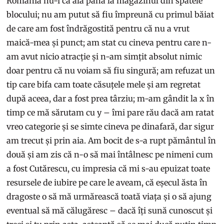
România nu-i ca ăla până la magazinul din spatele
blocului; nu am putut să fiu împreună cu primul băiat
de care am fost îndrăgostită pentru că nu a vrut
maică-mea și punct; am stat cu cineva pentru care n-
am avut nicio atracție și n-am simțit absolut nimic
doar pentru că nu voiam să fiu singură; am refuzat un
tip care bifa cam toate căsuțele mele și am regretat
după aceea, dar a fost prea târziu; m-am gândit la x în
timp ce mă sărutam cu y – îmi pare rău dacă am ratat
vreo categorie și se simte cineva pe dinafară, dar sigur
am trecut și prin aia. Am bocit de s-a rupt pământul în
două și am zis că n-o să mai întâlnesc pe nimeni cum
a fost Cutărescu, cu impresia că mi s-au epuizat toate
resursele de iubire pe care le aveam, că eșecul ăsta în
dragoste o să mă urmărească toată viața și o să ajung
eventual să mă călugăresc – dacă îți sună cunoscut și