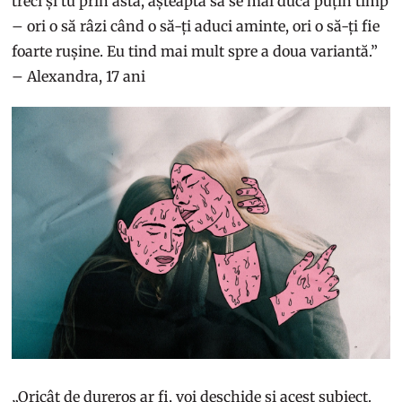
treci și tu prin asta, așteaptă să se mai ducă puțin timp
– ori o să râzi când o să-ți aduci aminte, ori o să-ți fie
foarte rușine. Eu tind mai mult spre a doua variantă.”
– Alexandra, 17 ani
„Oricât de dureros ar fi, voi deschide și acest subiect.