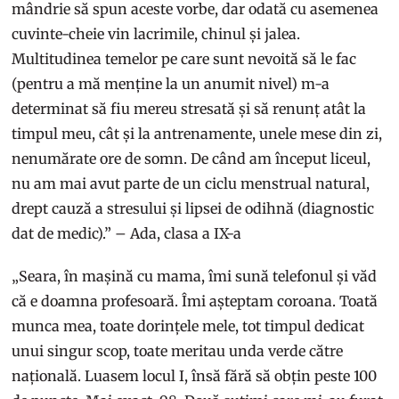
mândrie să spun aceste vorbe, dar odată cu asemenea
cuvinte-cheie vin lacrimile, chinul și jalea.
Multitudinea temelor pe care sunt nevoită să le fac
(pentru a mă menține la un anumit nivel) m-a
determinat să fiu mereu stresată și să renunț atât la
timpul meu, cât și la antrenamente, unele mese din zi,
nenumărate ore de somn. De când am început liceul,
nu am mai avut parte de un ciclu menstrual natural,
drept cauză a stresului și lipsei de odihnă (diagnostic
dat de medic).” – Ada, clasa a IX-a
„Seara, în mașină cu mama, îmi sună telefonul și văd
că e doamna profesoară. Îmi așteptam coroana. Toată
munca mea, toate dorințele mele, tot timpul dedicat
unui singur scop, toate meritau unda verde către
națională. Luasem locul I, însă fără să obțin peste 100