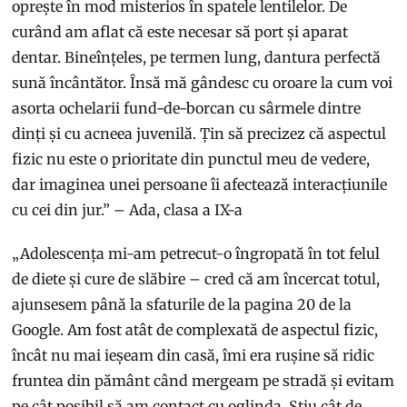
oprește în mod misterios în spatele lentilelor. De
curând am aflat că este necesar să port și aparat
dentar. Bineînțeles, pe termen lung, dantura perfectă
sună încântător. Însă mă gândesc cu oroare la cum voi
asorta ochelarii fund-de-borcan cu sârmele dintre
dinți și cu acneea juvenilă. Țin să precizez că aspectul
fizic nu este o prioritate din punctul meu de vedere,
dar imaginea unei persoane îi afectează interacțiunile
cu cei din jur.” – Ada, clasa a IX-a
„Adolescența mi-am petrecut-o îngropată în tot felul
de diete și cure de slăbire – cred că am încercat totul,
ajunsesem până la sfaturile de la pagina 20 de la
Google. Am fost atât de complexată de aspectul fizic,
încât nu mai ieșeam din casă, îmi era rușine să ridic
fruntea din pământ când mergeam pe stradă și evitam
pe cât posibil să am contact cu oglinda. Știu cât de