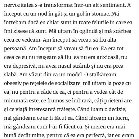
nervozitatea s-a transformat într-un alt sentiment. A
început cu un nod în gât și un gol în stomac. Mă
întrebam dacă eu chiar sunt în toate felurile în care ea
îmi zisese că sunt. Mă uitam în oglindă și mă scârbea
ceea ce vedeam. Am început să vreau să fiu alta
persoană. Am început să vreau să fiu ea. Ea era tot
ceea ce eu nu reușeam să fiu, ea nu era anxioasă, nu
era depresivă, nu avea nasul strâmb și nu era prea
slabă. Am văzut din ea un model. O stalkăream
obsesiv pe rețelele de socializare, mă uitam la poze cu
ea, nu pentru a râde de ea, ci pentru a vedea cât de
minunată este, ce frumos se îmbracă, câți prieteni are
și ce viață interesantă trăiește. Când luam o decizie,
mă gândeam ce ar fi făcut ea. Când făceam un lucru,
mă gândeam cum l-ar fi făcut ea. Și mereu era mai
bună decât mine, pentru că ea era perfectă, iar eu eram