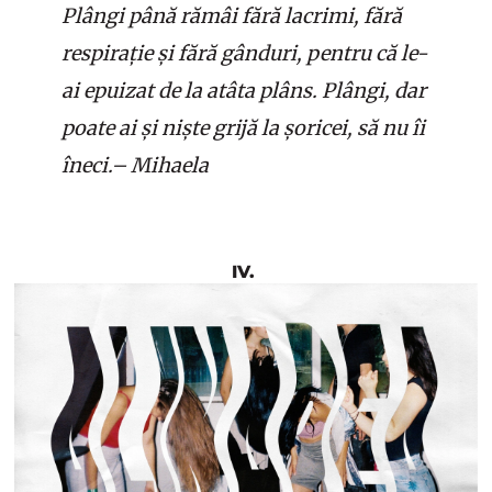
Plângi până rămâi fără lacrimi, fără
respirație și fără gânduri, pentru că le-
ai epuizat de la atâta plâns. Plângi, dar
poate ai și niște grijă la șoricei, să nu îi
îneci.– Mihaela
IV.