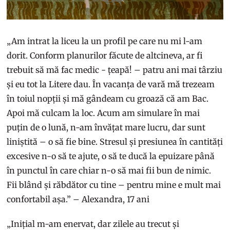
„Am intrat la liceu la un profil pe care nu mi l-am
dorit. Conform planurilor făcute de altcineva, ar fi
trebuit să mă fac medic - țeapă! – patru ani mai târziu
și eu tot la Litere dau. În vacanța de vară mă trezeam
în toiul nopții și mă gândeam cu groază că am Bac.
Apoi mă culcam la loc. Acum am simulare în mai
puțin de o lună, n-am învățat mare lucru, dar sunt
liniștită – o să fie bine. Stresul și presiunea în cantități
excesive n-o să te ajute, o să te ducă la epuizare până
în punctul în care chiar n-o să mai fii bun de nimic.
Fii blând și răbdător cu tine – pentru mine e mult mai
confortabil așa.” – Alexandra, 17 ani
„Inițial m-am enervat, dar zilele au trecut și