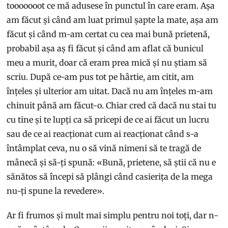
tooooooot ce mă adusese în punctul în care eram. Așa
am făcut și când am luat primul șapte la mate, așa am
făcut și când m-am certat cu cea mai bună prietenă,
probabil așa aș fi făcut și când am aflat că bunicul
meu a murit, doar că eram prea mică și nu știam să
scriu. După ce-am pus tot pe hârtie, am citit, am
înțeles și ulterior am uitat. Dacă nu am înțeles m-am
chinuit până am făcut-o. Chiar cred că dacă nu stai tu
cu tine și te lupți ca să pricepi de ce ai făcut un lucru
sau de ce ai reacționat cum ai reacționat când s-a
întâmplat ceva, nu o să vină nimeni să te tragă de
mânecă și să-ți spună: «Bună, prietene, să știi că nu e
sănătos să începi să plângi când casierița de la mega
nu-ți spune la revedere».
Ar fi frumos și mult mai simplu pentru noi toți, dar n-