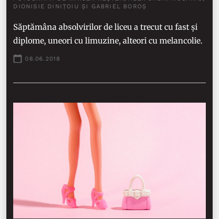
DIONISIE DINIȚOIU ȘI GABRIEL BOROȘ
Săptămâna absolvirilor de liceu a trecut cu fast și
diplome, uneori cu limuzine, alteori cu melancolie.
08.06.2018