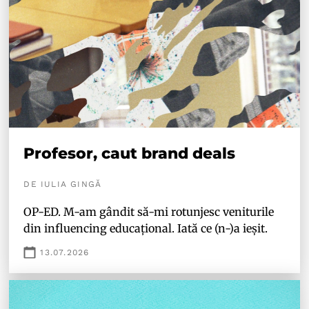
Profesor, caut brand deals
DE IULIA GINGĂ
OP-ED. M-am gândit să-mi rotunjesc veniturile
din influencing educațional. Iată ce (n-)a ieșit.
13.07.2026