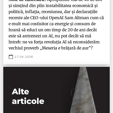
și simțind din plin instabilitatea economică și
politică, inflația, recesiunea, dar și declarațiile
recente ale CEO-ului OpenAI Sam Altman cum că
e mult mai costisitor ca energie și consum de
hrană să educi un om timp de 20 de ani decât
este să antrenezi un AI, nu pot decât să mă
întreb: ne va forța revoluția AI să reconsiderăm
vechiul proverb „Meseria e brățară de aur”?
27.04.2026
Alte
articole