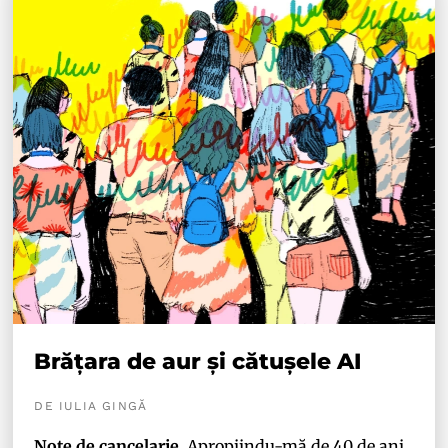
Brățara de aur și cătușele AI
DE IULIA GINGĂ
Note de cancelarie.
Apropiindu-mă de 40 de ani