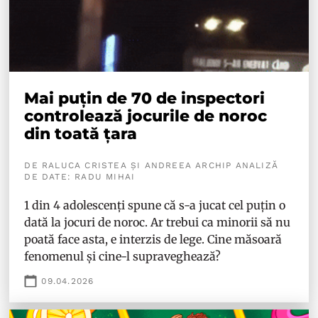
Mai puțin de 70 de inspectori
controlează jocurile de noroc
din toată țara
DE RALUCA CRISTEA ȘI ANDREEA ARCHIP ANALIZĂ
DE DATE: RADU MIHAI
1 din 4 adolescenți spune că s-a jucat cel puțin o
dată la jocuri de noroc. Ar trebui ca minorii să nu
poată face asta, e interzis de lege. Cine măsoară
fenomenul și cine-l supraveghează?
09.04.2026