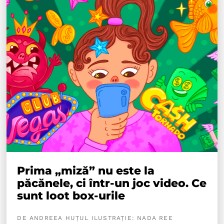
Prima „miză” nu este la
păcănele, ci într-un joc video. Ce
sunt loot box-urile
DE ANDREEA HUȚUL ILUSTRAȚIE: NADA REE