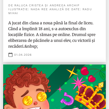
DE RALUCA CRISTEA ȘI ANDREEA ARCHIP
ILUSTRAȚIE: NADA REE ANALIZĂ DE DATE: RADU
MIHAI
A jucat din clasa a noua până la final de liceu.
Când a împlinit 18 ani, s-a autoexclus din
locațiile fizice. A rămas pe online. Drumul spre
eliberarea de păcănele a unui elev, cu victorii și
recăderi.&nbsp;
01.04.2026