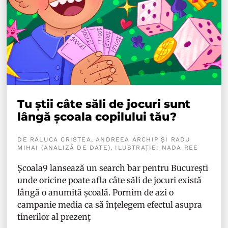
Tu știi câte săli de jocuri sunt
lângă școala copilului tău?
DE RALUCA CRISTEA, ANDREEA ARCHIP ȘI RADU
MIHAI (ANALIZĂ DE DATE), ILUSTRAȚIE: NADA REE
Școala9 lansează un search bar pentru București
unde oricine poate afla câte săli de jocuri există
lângă o anumită școală. Pornim de azi o
campanie media ca să înțelegem efectul asupra
tinerilor al prezenț