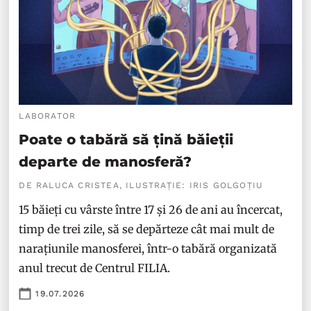
LABORATOR
Poate o tabără să țină băieții
departe de manosferă?
DE RALUCA CRISTEA, ILUSTRAȚIE: IRIS GOLGOȚIU
15 băieți cu vârste între 17 și 26 de ani au încercat,
timp de trei zile, să se depărteze cât mai mult de
narațiunile manosferei, într-o tabără organizată
anul trecut de Centrul FILIA.
19.07.2026